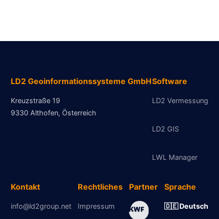
LD2 Geoinformationssysteme GmbH
Software
Kreuzstraße 19
LD2 Vermessung
9330 Althofen, Österreich
LD2 GIS
LWL Manager
Kontakt
Rechtliches
Partner
Sprache
info@ld2group.net
Impressum
🇩🇪 Deutsch