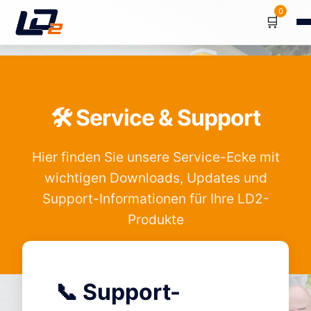
0
🛒
🛠️ Service & Support
Hier finden Sie unsere Service-Ecke mit
wichtigen Downloads, Updates und
Support-Informationen für Ihre LD2-
Produkte
📞 Support-