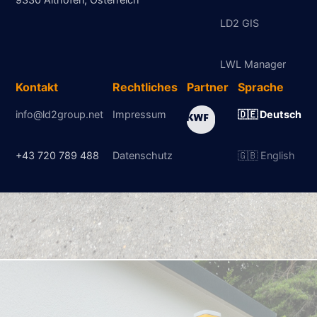
LD2 GIS
LWL Manager
Kontakt
Rechtliches
Partner
Sprache
info@ld2group.net
Impressum
🇩🇪 Deutsch
+43 720 789 488
Datenschutz
🇬🇧 English