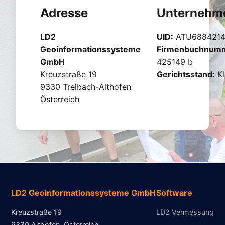
Adresse
Unternehm
LD2
UID:
ATU688421
Geoinformationssysteme
Firmenbuchnum
GmbH
425149 b
Kreuzstraße 19
Gerichtsstand:
Kl
9330 Treibach-Althofen
Österreich
LD2 Geoinformationssysteme GmbH
Software
Kreuzstraße 19
LD2 Vermessung
9330 Althofen, Österreich